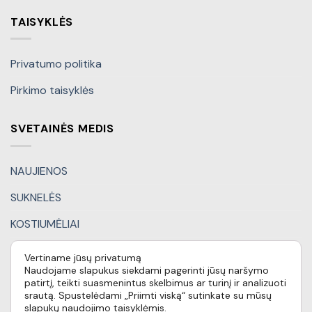
TAISYKLĖS
Privatumo politika
Pirkimo taisyklės
SVETAINĖS MEDIS
NAUJIENOS
SUKNELĖS
KOSTIUMĖLIAI
KITI DRABUŽIAI
Vertiname jūsų privatumą
Naudojame slapukus siekdami pagerinti jūsų naršymo
DOVANŲ KUPONAI
patirtį, teikti suasmenintus skelbimus ar turinį ir analizuoti
srautą. Spustelėdami „Priimti viską“ sutinkate su mūsų
SPECIALŪS PASIŪLYMAI
slapukų naudojimo taisyklėmis.