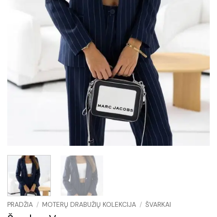
PRADŽIA
/
MOTERŲ DRABUŽIŲ KOLEKCIJA
/
ŠVARKAI