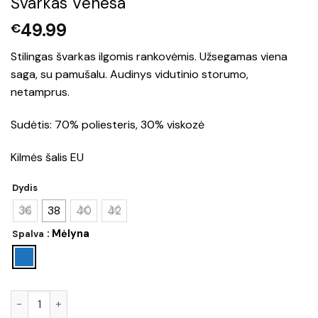
Švarkas Venesa
49.99
€
Stilingas švarkas ilgomis rankovėmis. Užsegamas viena
saga, su pamušalu. Audinys vidutinio storumo,
netamprus.
Sudėtis: 70% poliesteris, 30% viskozė
Kilmės šalis EU
Dydis
36
38
40
42
: Mėlyna
Spalva
produkto kiekis: Švarkas Venesa