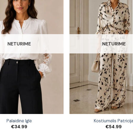
NETURIME
NETURIME
Palaidinė Iglė
Kostiumėlis Patricij
€
34.99
€
54.99