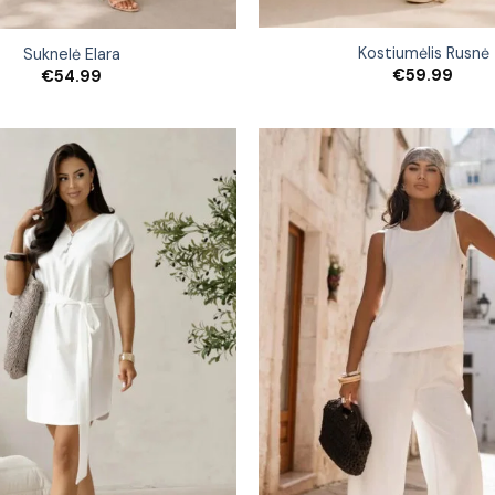
Kostiumėlis Rusnė
Suknelė Elara
€
59.99
€
54.99