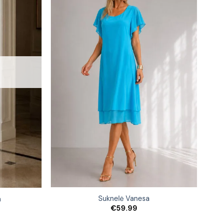
Suknelė Vanesa
a
€
59.99