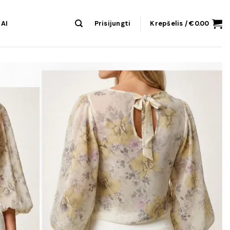
AI
Prisijungti
Krepšelis /
€
0.00