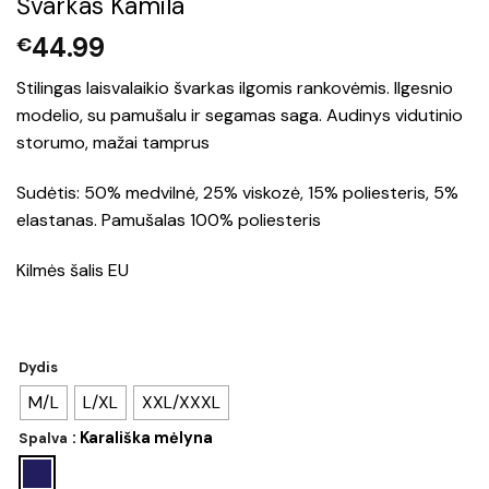
Švarkas Kamila
44.99
€
Stilingas laisvalaikio švarkas ilgomis rankovėmis. Ilgesnio
modelio, su pamušalu ir segamas saga. Audinys vidutinio
storumo, mažai tamprus
Sudėtis: 50% medvilnė, 25% viskozė, 15% poliesteris, 5%
elastanas. Pamušalas 100% poliesteris
Kilmės šalis EU
Dydis
M/L
L/XL
XXL/XXXL
: Karališka mėlyna
Spalva