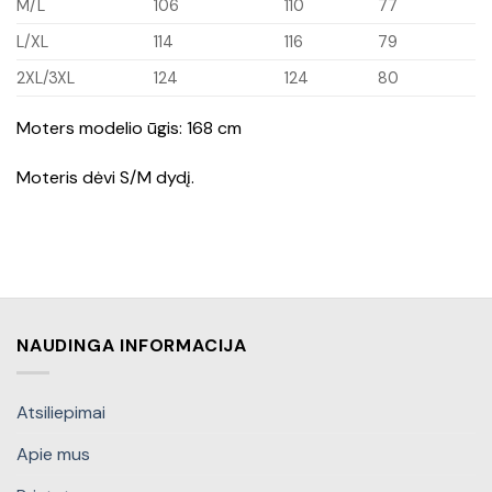
M/L
106
110
77
L/XL
114
116
79
2XL/3XL
124
124
80
Moters modelio ūgis: 168 cm
Moteris dėvi S/M dydį.
NAUDINGA INFORMACIJA
Atsiliepimai
Apie mus