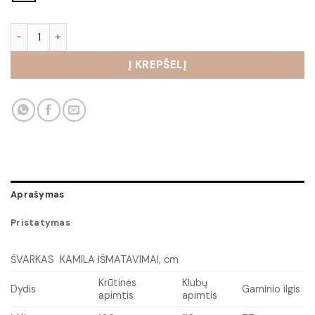
produkto kiekis: Švarkas Kamila
Į KREPŠELĮ
Aprašymas
Pristatymas
ŠVARKAS KAMILA IŠMATAVIMAI, cm
Krūtinės
Klubų
Dydis
Gaminio ilgis
apimtis
apimtis