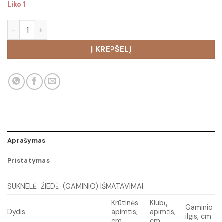
Liko 1
produkto kiekis: Suknelė Žiedė
Į KREPŠELĮ
Aprašymas
Pristatymas
SUKNELĖ ŽIEDĖ (GAMINIO) IŠMATAVIMAI
Krūtinės
Klubų
Gaminio
Dydis
apimtis,
apimtis,
ilgis, cm
cm
cm