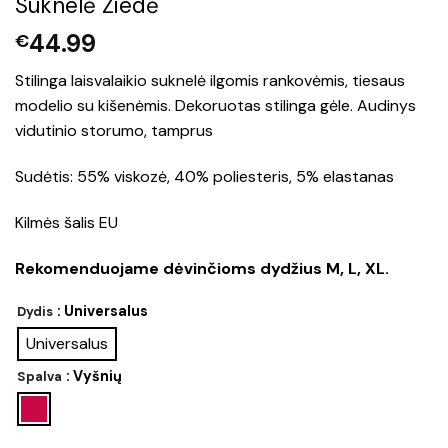
Suknelė Žiedė
44.99
€
Stilinga laisvalaikio suknelė ilgomis rankovėmis, tiesaus
modelio su kišenėmis. Dekoruotas stilinga gėle. Audinys
vidutinio storumo, tamprus
Sudėtis: 55% viskozė, 40% poliesteris, 5% elastanas
Kilmės šalis EU
Rekomenduojame dėvinčioms dydžius M, L, XL.
: Universalus
Dydis
Universalus
: Vyšnių
Spalva