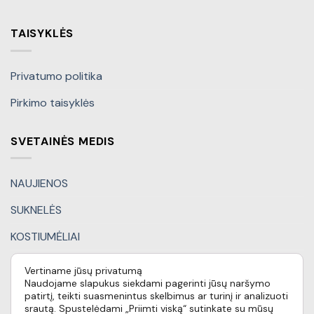
TAISYKLĖS
Privatumo politika
Pirkimo taisyklės
SVETAINĖS MEDIS
NAUJIENOS
SUKNELĖS
KOSTIUMĖLIAI
KITI DRABUŽIAI
Vertiname jūsų privatumą
Naudojame slapukus siekdami pagerinti jūsų naršymo
DOVANŲ KUPONAI
patirtį, teikti suasmenintus skelbimus ar turinį ir analizuoti
srautą. Spustelėdami „Priimti viską“ sutinkate su mūsų