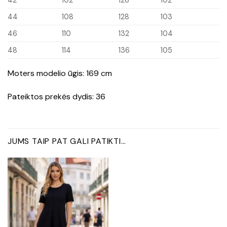
44
108
128
103
46
110
132
104
48
114
136
105
Moters modelio ūgis: 169 cm
Pateiktos prekės dydis: 36
JUMS TAIP PAT GALI PATIKTI…