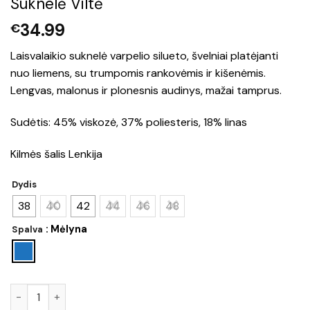
Suknelė Viltė
34.99
€
Laisvalaikio suknelė varpelio silueto, švelniai platėjanti
nuo liemens, su trumpomis rankovėmis ir kišenėmis.
Lengvas, malonus ir plonesnis audinys, mažai tamprus.
Sudėtis: 45% viskozė, 37% poliesteris, 18% linas
Kilmės šalis Lenkija
Dydis
38
40
42
44
46
48
: Mėlyna
Spalva
produkto kiekis: Suknelė Viltė