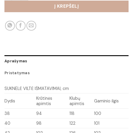
Į KREPŠELĮ
Aprašymas
Pristatymas
SUKNELĖ VILTĖ IŠMATAVIMAI, cm
Krūtinės
Klubų
Dydis
Gaminio ilgis
apimtis
apimtis
38
94
118
100
40
98
122
101
42
102
126
102