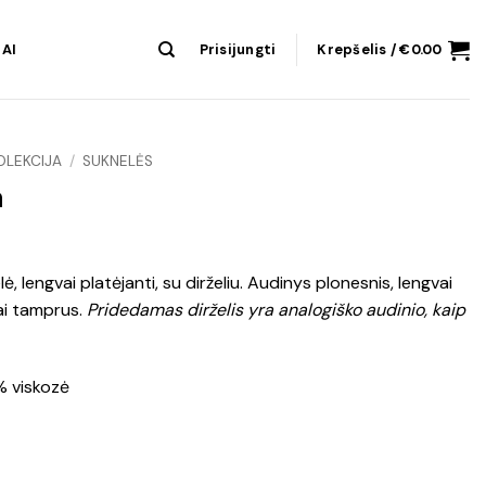
AI
Prisijungti
Krepšelis /
€
0.00
OLEKCIJA
/
SUKNELĖS
a
ė, lengvai platėjanti, su dirželiu. Audinys plonesnis, lengvai
ai tamprus.
Pridedamas dirželis yra analogiško audinio, kaip
% viskozė