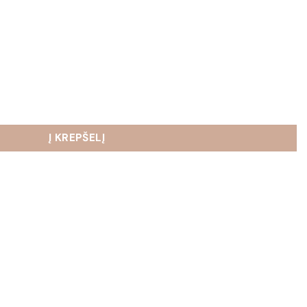
onika
Į KREPŠELĮ