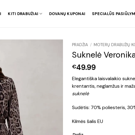
I
KITI DRABUŽIAI
DOVANŲ KUPONAI
SPECIALŪS PASIŪLYM
PRADŽIA
/
MOTERŲ DRABUŽIŲ K
Suknelė Veronik
49.99
€
Elegantiška laisvalaikio suknel
krentantis, neglamžus ir maž
suknelė
Sudėtis: 70% poliesteris, 30
Kilmės šalis EU
Dydis