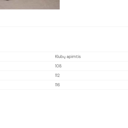
Klubų apimtis
108
112
116