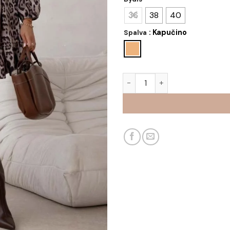
36
38
40
: Kapučino
Spalva
produkto kiekis: Suknelė Ver