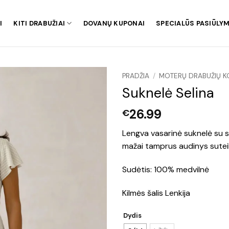
I
KITI DRABUŽIAI
DOVANŲ KUPONAI
SPECIALŪS PASIŪLYM
PRADŽIA
/
MOTERŲ DRABUŽIŲ K
Suknelė Selina
26.99
€
Lengva vasarinė suknelė su sub
mažai tamprus audinys suteik
Sudėtis: 100% medvilnė
Kilmės šalis Lenkija
Dydis