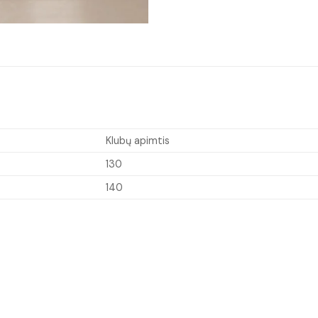
Klubų apimtis
130
140