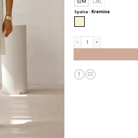
S/M
L/XL
: Kreminė
Spalva
produkto kiekis: Suknelė Seli