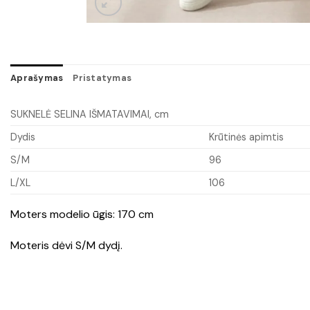
Aprašymas
Pristatymas
SUKNELĖ SELINA IŠMATAVIMAI, cm
Dydis
Krūtinės apimtis
S/M
96
L/XL
106
Moters modelio ūgis: 170 cm
Moteris dėvi S/M dydį.