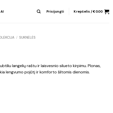
AI
Prisijungti
Krepšelis /
€
0.00
OLEKCIJA
/
SUKNELĖS
tiliu langelių raštu ir laisvesnio silueto kirpimu. Plonas,
ia lengvumo pojūtį ir komforto šiltomis dienomis.