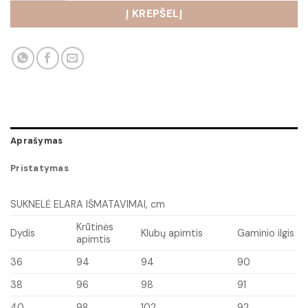
Į KREPŠELĮ
Aprašymas
Pristatymas
SUKNELĖ ELARA IŠMATAVIMAI, cm
Krūtinės
Dydis
Klubų apimtis
Gaminio ilgis
apimtis
36
94
94
90
38
96
98
91
40
98
102
92