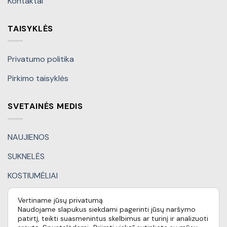
Kontaktai
TAISYKLĖS
Privatumo politika
Pirkimo taisyklės
SVETAINĖS MEDIS
NAUJIENOS
SUKNELĖS
KOSTIUMĖLIAI
KITI DRABUŽIAI
Vertiname jūsų privatumą
Naudojame slapukus siekdami pagerinti jūsų naršymo
DOVANŲ KUPONAI
patirtį, teikti suasmenintus skelbimus ar turinį ir analizuoti