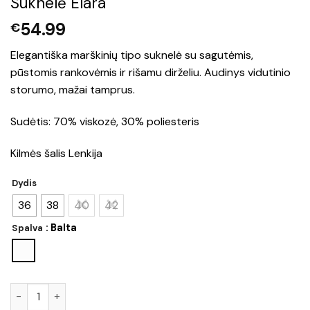
Suknelė Elara
54.99
€
Elegantiška marškinių tipo suknelė su sagutėmis,
pūstomis rankovėmis ir rišamu dirželiu. Audinys vidutinio
storumo, mažai tamprus.
Sudėtis: 70% viskozė, 30% poliesteris
Kilmės šalis Lenkija
Dydis
36
38
40
42
: Balta
Spalva
produkto kiekis: Suknelė Elara