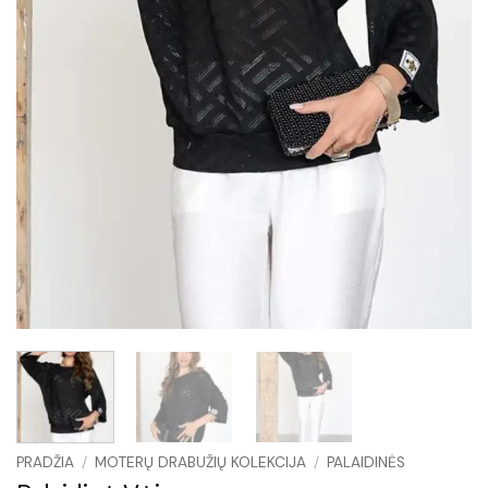
PRADŽIA
/
MOTERŲ DRABUŽIŲ KOLEKCIJA
/
PALAIDINĖS