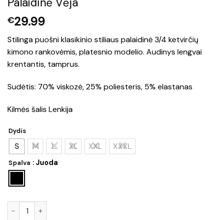
Palaidinė Vėja
29.99
€
Stilinga puošni klasikinio stiliaus palaidinė 3/4 ketvirčių
kimono rankovėmis, platesnio modelio. Audinys lengvai
krentantis, tamprus.
Sudėtis: 70% viskozė, 25% poliesteris, 5% elastanas
Kilmės šalis Lenkija
Dydis
S
M
L
XL
XXL
XXXL
: Juoda
Spalva
produkto kiekis: Palaidinė Vėja