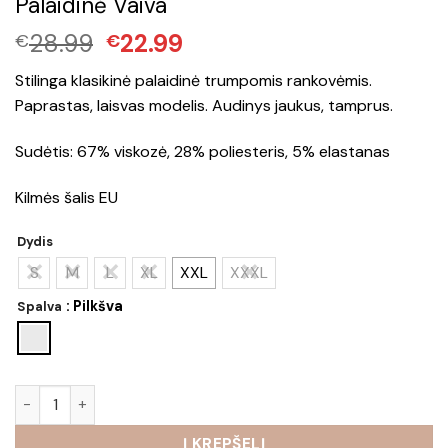
Palaidinė Vaiva
Original
Current
28.99
22.99
€
€
price
price
Stilinga klasikinė palaidinė trumpomis rankovėmis.
was:
is:
Paprastas, laisvas modelis. Audinys jaukus, tamprus.
€28.99.
€22.99.
Sudėtis: 67% viskozė, 28% poliesteris, 5% elastanas
Kilmės šalis EU
Dydis
S
M
L
XL
XXL
XXXL
: Pilkšva
Spalva
produkto kiekis: Palaidinė Vaiva
Į KREPŠELĮ