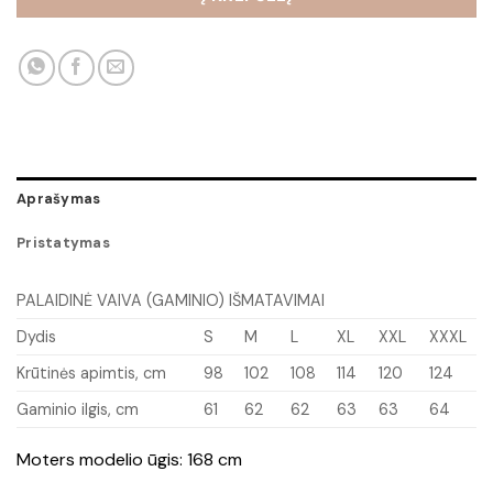
Aprašymas
Pristatymas
PALAIDINĖ VAIVA (GAMINIO) IŠMATAVIMAI
Dydis
S
M
L
XL
XXL
XXXL
Krūtinės apimtis, cm
98
102
108
114
120
124
Gaminio ilgis, cm
61
62
62
63
63
64
Moters modelio ūgis: 168 cm