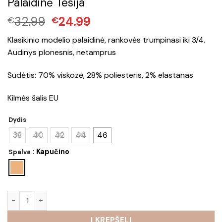
Palaidinė Tesija
Original
Current
32.99
24.99
€
€
price
price
Klasikinio modelio palaidinė, rankovės trumpinasi iki 3/4.
was:
is:
Audinys plonesnis, netamprus
€32.99.
€24.99.
Sudėtis: 70% viskozė, 28% poliesteris, 2% elastanas
Kilmės šalis EU
Dydis
38
40
42
44
46
: Kapučino
Spalva
produkto kiekis: Palaidinė Tesija
Į KREPŠELĮ