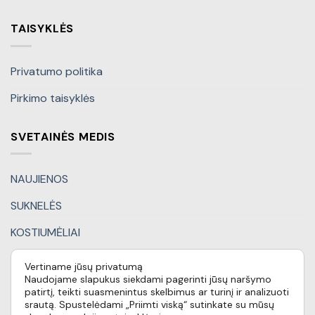
TAISYKLĖS
Privatumo politika
Pirkimo taisyklės
SVETAINĖS MEDIS
NAUJIENOS
SUKNELĖS
KOSTIUMĖLIAI
KITI DRABUŽIAI
Vertiname jūsų privatumą
Naudojame slapukus siekdami pagerinti jūsų naršymo
DOVANŲ KUPONAI
patirtį, teikti suasmenintus skelbimus ar turinį ir analizuoti
srautą. Spustelėdami „Priimti viską“ sutinkate su mūsų
SPECIALŪS PASIŪLYMAI