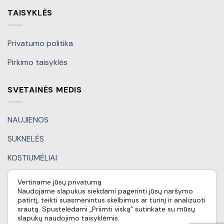
TAISYKLĖS
Privatumo politika
Pirkimo taisyklės
SVETAINĖS MEDIS
NAUJIENOS
SUKNELĖS
KOSTIUMĖLIAI
KITI DRABUŽIAI
Vertiname jūsų privatumą
Naudojame slapukus siekdami pagerinti jūsų naršymo
DOVANŲ KUPONAI
patirtį, teikti suasmenintus skelbimus ar turinį ir analizuoti
srautą. Spustelėdami „Priimti viską“ sutinkate su mūsų
SPECIALŪS PASIŪLYMAI
slapukų naudojimo taisyklėmis.