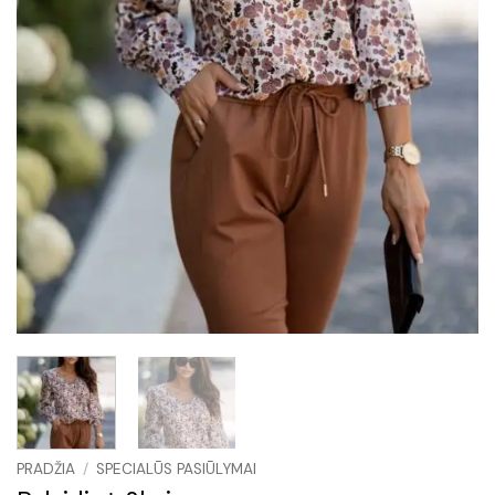
PRADŽIA
/
SPECIALŪS PASIŪLYMAI