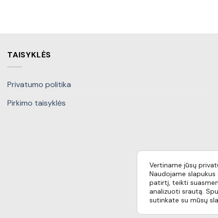
TAISYKLĖS
Privatumo politika
Pirkimo taisyklės
Vertiname jūsų priva
Naudojame slapukus s
patirtį, teikti suasmen
analizuoti srautą. Spu
sutinkate su mūsų sl