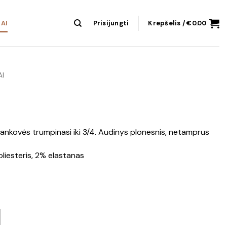
AI
Prisijungti
Krepšelis /
€
0.00
AI
rent
ce
 rankovės trumpinasi iki 3/4. Audinys plonesnis, netamprus
.99.
liesteris, 2% elastanas