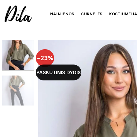
Skip
to
NAUJIENOS
SUKNELĖS
KOSTIUMĖLIA
content
-23%
PASKUTINIS DYDIS