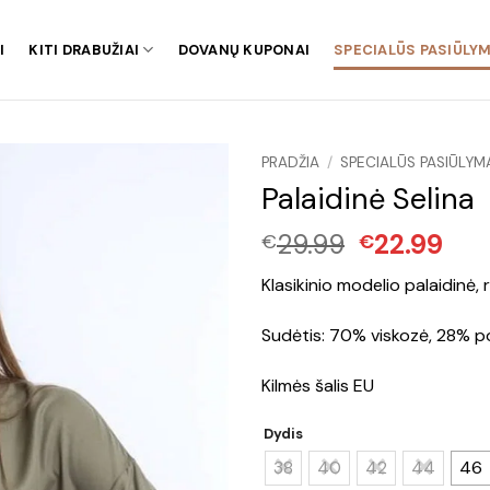
I
KITI DRABUŽIAI
DOVANŲ KUPONAI
SPECIALŪS PASIŪLYM
PRADŽIA
/
SPECIALŪS PASIŪLYM
Palaidinė Selina
Original
Cur
29.99
22.99
€
€
price
pri
Klasikinio modelio palaidinė,
was:
is:
€29.99.
€22
Sudėtis: 70% viskozė, 28% po
Kilmės šalis EU
Dydis
38
40
42
44
46