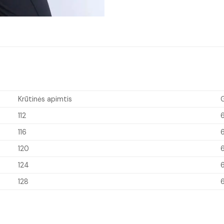
Krūtinės apimtis
G
112
116
120
124
128