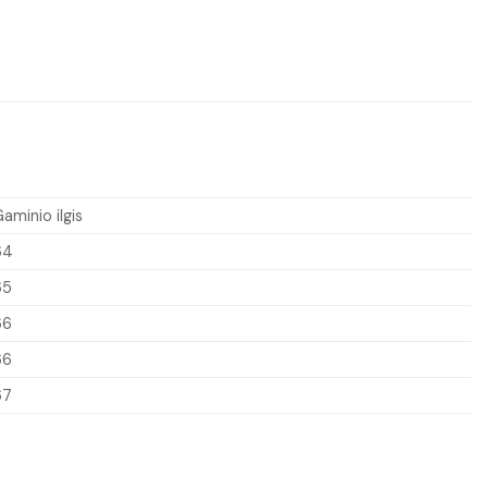
aminio ilgis
64
65
66
66
67