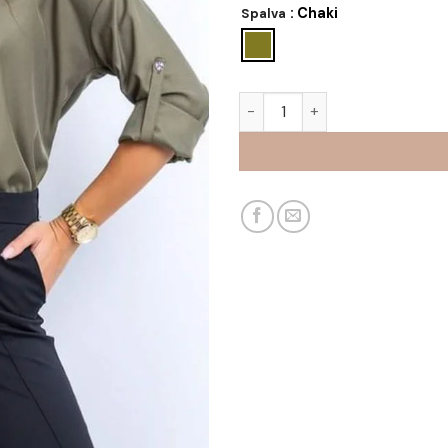
: Chaki
Spalva
produkto kiekis: Palaidinė Se