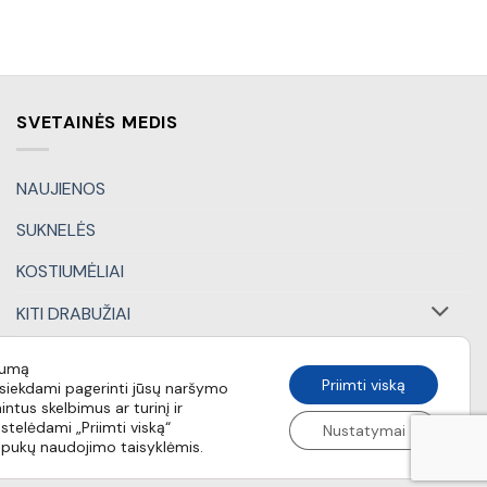
SVETAINĖS MEDIS
NAUJIENOS
SUKNELĖS
KOSTIUMĖLIAI
KITI DRABUŽIAI
DOVANŲ KUPONAI
tumą
Priimti viską
iekdami pagerinti jūsų naršymo
SPECIALŪS PASIŪLYMAI
intus skelbimus ar turinį ir
stelėdami „Priimti viską“
Nustatymai
apukų naudojimo taisyklėmis.