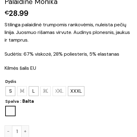
Palaidinė Monika
28.99
€
Stilinga palaidinė trumpomis rankovėmis, nuleista pečių
linija. Juosmuo rišamas virvute. Audinys plonesnis, jaukus
ir tamprus.
Sudėtis: 67% viskozė, 28% poliesteris, 5% elastanas
Kilmės šalis EU
Dydis
S
M
L
XL
XXL
XXXL
: Balta
Spalva
produkto kiekis: Palaidinė Monika