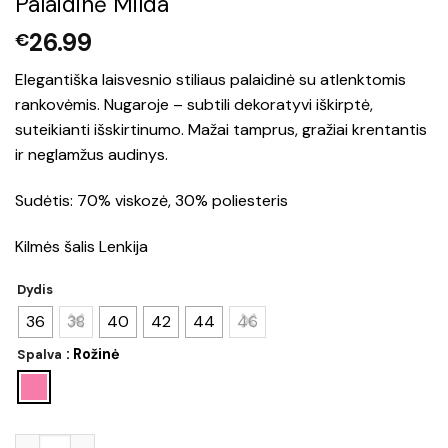
Palaidinė Milda
26.99
€
Elegantiška laisvesnio stiliaus palaidinė su atlenktomis
rankovėmis. Nugaroje – subtili dekoratyvi iškirptė,
suteikianti išskirtinumo. Mažai tamprus, gražiai krentantis
ir neglamžus audinys.
Sudėtis: 70% viskozė, 30% poliesteris
Kilmės šalis Lenkija
Dydis
36
38
40
42
44
46
: Rožinė
Spalva
produkto kiekis: Palaidinė Milda