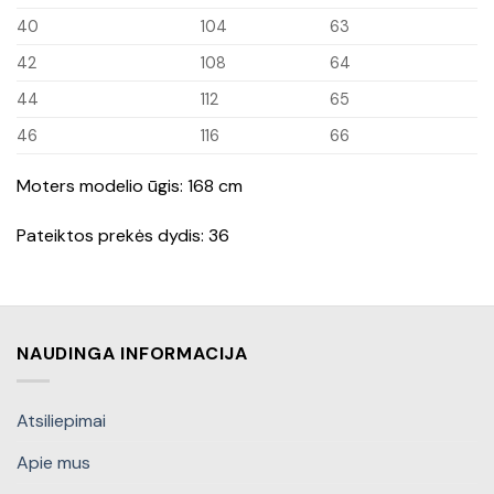
40
104
63
42
108
64
44
112
65
46
116
66
Moters modelio ūgis: 168 cm
Pateiktos prekės dydis: 36
NAUDINGA INFORMACIJA
Atsiliepimai
Apie mus