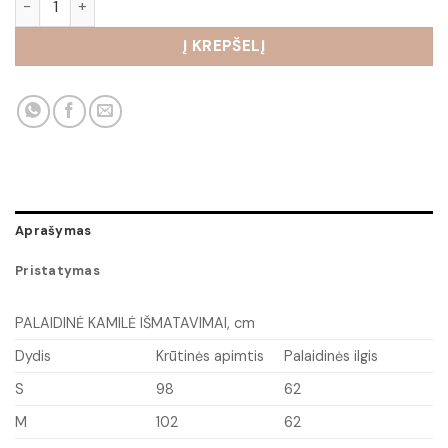
Į KREPŠELĮ
Aprašymas
Pristatymas
PALAIDINĖ KAMILĖ IŠMATAVIMAI, cm
Dydis
Krūtinės apimtis
Palaidinės ilgis
S
98
62
M
102
62