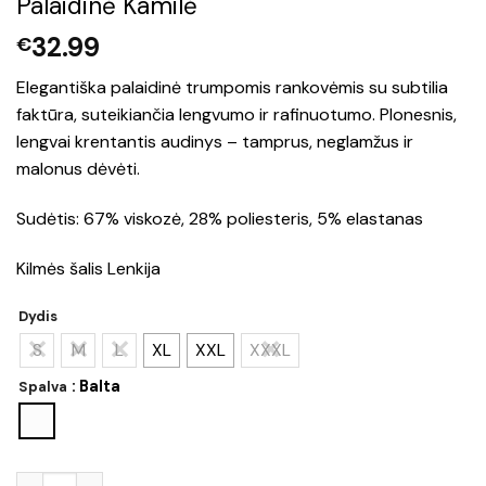
Palaidinė Kamilė
32.99
€
Elegantiška palaidinė trumpomis rankovėmis su subtilia
faktūra, suteikiančia lengvumo ir rafinuotumo. Plonesnis,
lengvai krentantis audinys – tamprus, neglamžus ir
malonus dėvėti.
Sudėtis: 67% viskozė, 28% poliesteris, 5% elastanas
Kilmės šalis Lenkija
Dydis
S
M
L
XL
XXL
XXXL
: Balta
Spalva
produkto kiekis: Palaidinė Kamilė