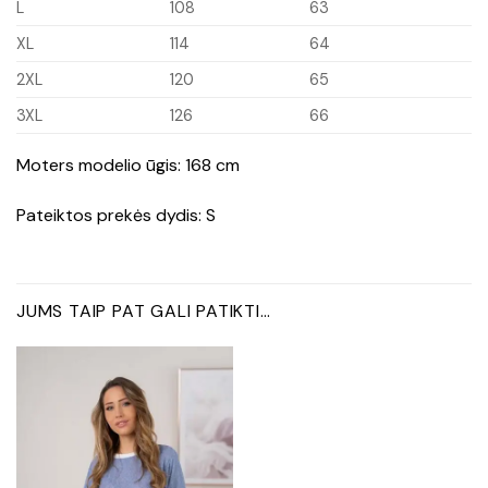
L
108
63
XL
114
64
2XL
120
65
3XL
126
66
Moters modelio ūgis: 168 cm
Pateiktos prekės dydis: S
JUMS TAIP PAT GALI PATIKTI…