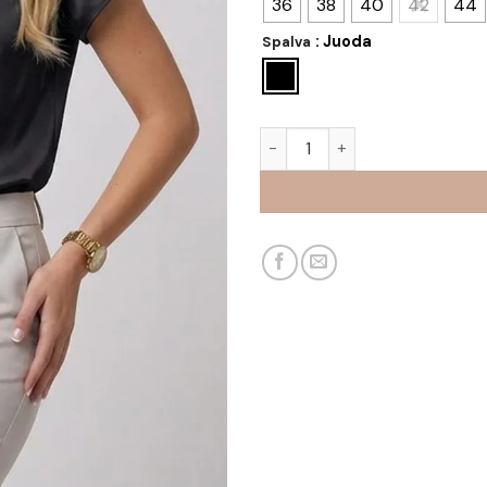
36
38
40
42
44
: Juoda
Spalva
produkto kiekis: Palaidinė Glo