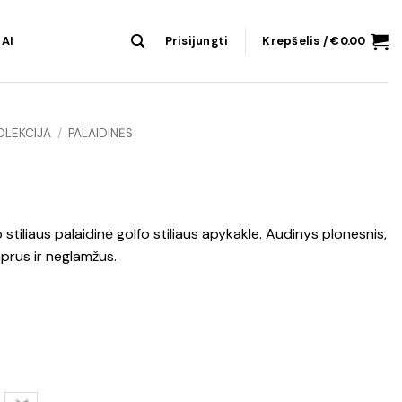
AI
Prisijungti
Krepšelis /
€
0.00
OLEKCIJA
/
PALAIDINĖS
o stiliaus palaidinė golfo stiliaus apykakle. Audinys plonesnis,
mprus ir neglamžus.