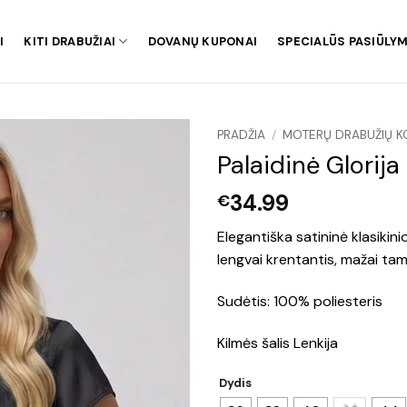
I
KITI DRABUŽIAI
DOVANŲ KUPONAI
SPECIALŪS PASIŪLYM
PRADŽIA
/
MOTERŲ DRABUŽIŲ K
Palaidinė Glorija
34.99
€
Elegantiška satininė klasikini
lengvai krentantis, mažai ta
Sudėtis: 100% poliesteris
Kilmės šalis Lenkija
Dydis