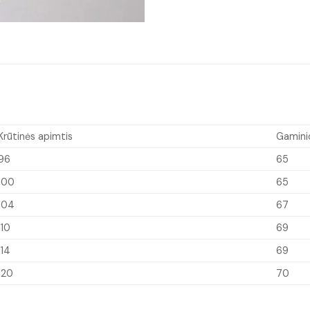
Krūtinės apimtis
Gaminio
96
65
100
65
104
67
110
69
114
69
120
70