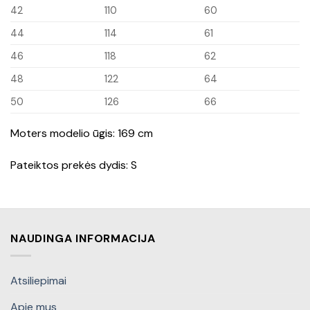
42
110
60
44
114
61
46
118
62
48
122
64
50
126
66
Moters modelio ūgis: 169 cm
Pateiktos prekės dydis: S
NAUDINGA INFORMACIJA
Atsiliepimai
Apie mus