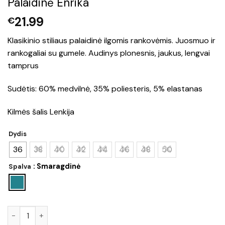
Palaidinė Enrika
21.99
€
Klasikinio stiliaus palaidinė ilgomis rankovėmis. Juosmuo ir
rankogaliai su gumele. Audinys plonesnis, jaukus, lengvai
tamprus
Sudėtis: 60% medvilnė, 35% poliesteris, 5% elastanas
Kilmės šalis Lenkija
Dydis
36
38
40
42
44
46
48
50
: Smaragdinė
Spalva
produkto kiekis: Palaidinė Enrika