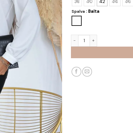
38
40
42
44
46
: Balta
Spalva
produkto kiekis: Palaidinė D