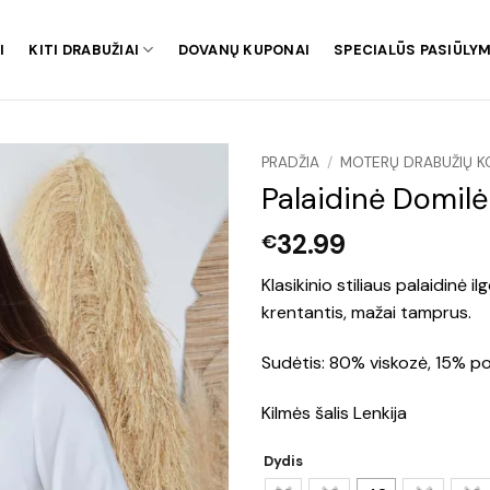
I
KITI DRABUŽIAI
DOVANŲ KUPONAI
SPECIALŪS PASIŪLYM
PRADŽIA
/
MOTERŲ DRABUŽIŲ K
Palaidinė Domilė
32.99
€
Klasikinio stiliaus palaidinė 
krentantis, mažai tamprus.
Sudėtis: 80% viskozė, 15% po
Kilmės šalis Lenkija
Dydis