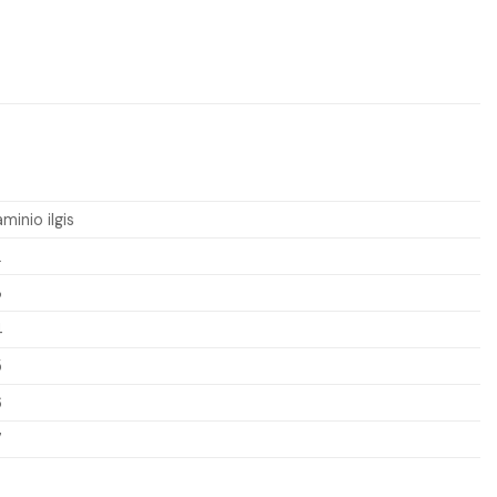
minio ilgis
2
3
4
5
6
7