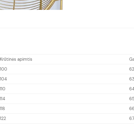
Krūtinės apimtis
Ga
100
6
104
6
110
6
114
6
118
6
122
6