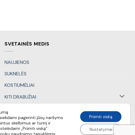
SVETAINĖS MEDIS
NAUJIENOS
SUKNELĖS
KOSTIUMĖLIAI
KITI DRABUŽIAI
DOVANŲ KUPONAI
tumą
Priimti viską
iekdami pagerinti jūsų naršymo
SPECIALŪS PASIŪLYMAI
intus skelbimus ar turinį ir
stelėdami „Priimti viską“
Nustatymai
apukų naudojimo taisyklėmis.