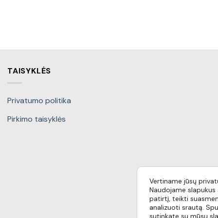
TAISYKLĖS
Privatumo politika
Pirkimo taisyklės
Vertiname jūsų priva
Naudojame slapukus s
patirtį, teikti suasmen
analizuoti srautą. Spu
sutinkate su mūsų sl