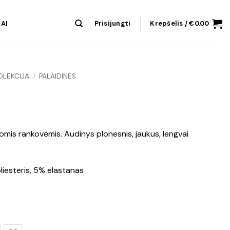
AI
Prisijungti
Krepšelis /
€
0.00
OLEKCIJA
/
PALAIDINĖS
ilgomis rankovėmis. Audinys plonesnis, jaukus, lengvai
liesteris, 5% elastanas