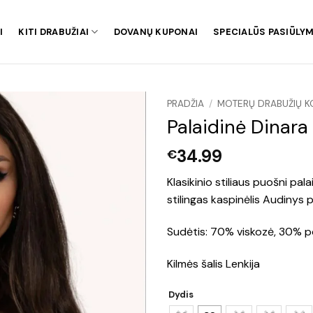
I
KITI DRABUŽIAI
DOVANŲ KUPONAI
SPECIALŪS PASIŪLYM
PRADŽIA
/
MOTERŲ DRABUŽIŲ K
Palaidinė Dinara
34.99
€
Klasikinio stiliaus puošni pal
stilingas kaspinėlis Audinys 
Sudėtis: 70% viskozė, 30% po
Kilmės šalis Lenkija
Dydis