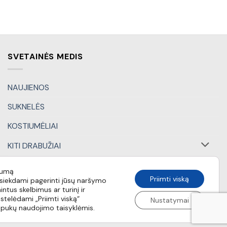
SVETAINĖS MEDIS
NAUJIENOS
SUKNELĖS
KOSTIUMĖLIAI
KITI DRABUŽIAI
DOVANŲ KUPONAI
tumą
Priimti viską
iekdami pagerinti jūsų naršymo
SPECIALŪS PASIŪLYMAI
intus skelbimus ar turinį ir
stelėdami „Priimti viską“
Nustatymai
apukų naudojimo taisyklėmis.