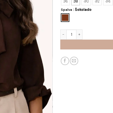
36
38
40
42
44
: Šokolado
Spalva
produkto kiekis: Palaidinė Di