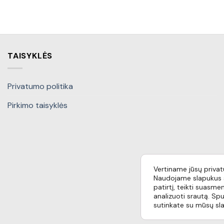
TAISYKLĖS
Privatumo politika
Pirkimo taisyklės
Vertiname jūsų priva
Naudojame slapukus s
patirtį, teikti suasmen
analizuoti srautą. Spu
sutinkate su mūsų sl