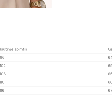
Krūtinės apimtis
Ga
96
6
102
6
106
6
110
6
116
6