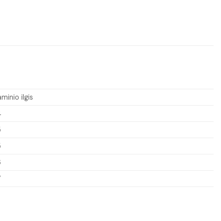
minio ilgis
4
5
5
6
7