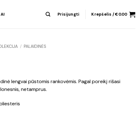
AI
Prisijungti
Krepšelis /
€
0.00
OLEKCIJA
/
PALAIDINĖS
aidinė lengvai pūstomis rankovėmis. Pagal poreikį rišasi
plonesnis, netamprus.
liesteris