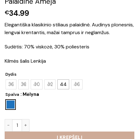
Palaidinė Amėja
34.99
€
Elegantiška klasikinio stiliaus palaidinė. Audinys plonesnis,
lengvai krentantis, mažai tamprus ir neglamžus.
Sudėtis: 70% viskozė, 30% poliesteris
Kilmės šalis Lenkija
Dydis
36
38
40
42
44
46
: Mėlyna
Spalva
produkto kiekis: Palaidinė Amėja
Į KREPŠELĮ