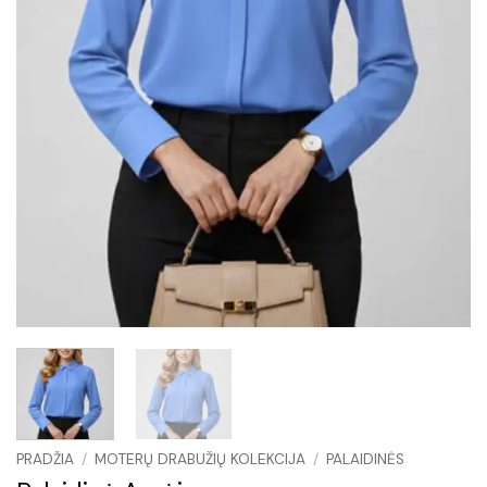
PRADŽIA
/
MOTERŲ DRABUŽIŲ KOLEKCIJA
/
PALAIDINĖS