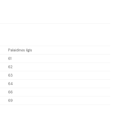
Palaidinės ilgis
61
62
63
64
66
69