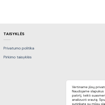
TAISYKLĖS
Privatumo politika
Pirkimo taisyklės
Vertiname jūsų priva
Naudojame slapukus s
patirtį, teikti suasmen
analizuoti srautą. Spu
sutinkate su mūsų sl