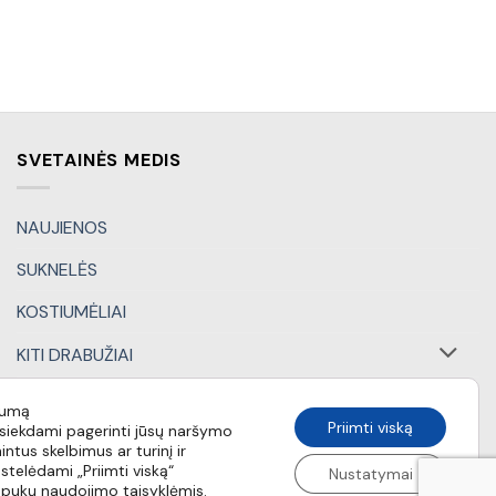
SVETAINĖS MEDIS
NAUJIENOS
SUKNELĖS
KOSTIUMĖLIAI
KITI DRABUŽIAI
DOVANŲ KUPONAI
tumą
Priimti viską
iekdami pagerinti jūsų naršymo
SPECIALŪS PASIŪLYMAI
intus skelbimus ar turinį ir
stelėdami „Priimti viską“
Nustatymai
apukų naudojimo taisyklėmis.