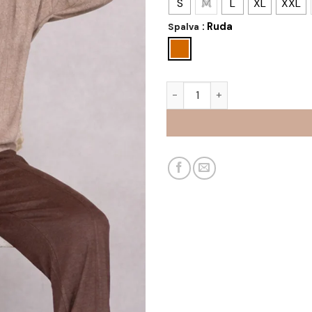
S
M
L
XL
XXL
: Ruda
Spalva
produkto kiekis: Megztinis P