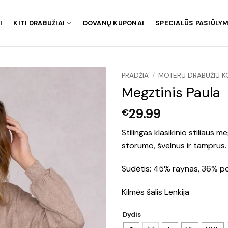
I
KITI DRABUŽIAI
DOVANŲ KUPONAI
SPECIALŪS PASIŪLYM
PRADŽIA
/
MOTERŲ DRABUŽIŲ K
Megztinis Paula
29.99
€
Stilingas klasikinio stiliaus 
storumo, švelnus ir tamprus.
Sudėtis: 45% raynas, 36% pol
Kilmės šalis Lenkija
Dydis