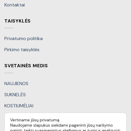
Kontaktai
TAISYKLĖS
Privatumo politika
Pirkimo taisyklės
SVETAINĖS MEDIS
NAUJIENOS
SUKNELĖS
KOSTIUMĖLIAI
KITI DRABUŽIAI
Vertiname jūsų privatumą
Naudojame slapukus siekdami pagerinti jūsų naršymo
DOVANŲ KUPONAI
patirtį, teikti suasmenintus skelbimus ar turinį ir analizuoti