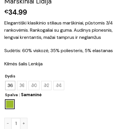
Marškiniai Lidija
34.99
€
Elegantiški klasikinio stiliaus marškiniai, pūstomis 3/4
rankovėmis. Rankogaliai su guma. Audinys plonesnis,
lengvai krentantis, mažai tamprus ir neglamžus
Sudėtis: 60% viskozė, 35% poliesteris, 5% elastanas
Kilmės šalis Lenkija
Dydis
36
38
40
42
44
: Samaninė
Spalva
produkto kiekis: Marškiniai Lidija