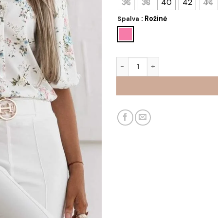
36
38
40
42
44
: Rožinė
Spalva
produkto kiekis: Marškiniai Li