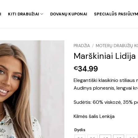
I
KITI DRABUŽIAI
DOVANŲ KUPONAI
SPECIALŪS PASIŪLYM
PRADŽIA
/
MOTERŲ DRABUŽIŲ K
Marškiniai Lidija
34.99
€
Elegantiški klasikinio stiliau
Audinys plonesnis, lengvai k
Sudėtis: 60% viskozė, 35% po
Kilmės šalis Lenkija
Dydis