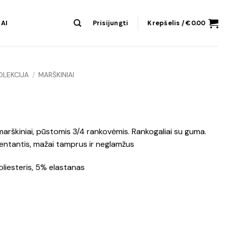
AI
Prisijungti
Krepšelis /
€
0.00
OLEKCIJA
/
MARŠKINIAI
s marškiniai, pūstomis 3/4 rankovėmis. Rankogaliai su guma.
rentantis, mažai tamprus ir neglamžus
liesteris, 5% elastanas