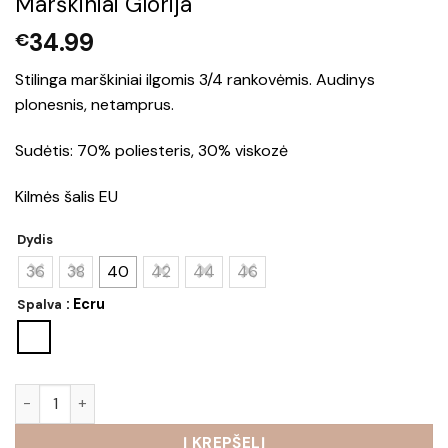
Marškiniai Glorija
34.99
€
Stilinga marškiniai ilgomis 3/4 rankovėmis. Audinys
plonesnis, netamprus.
Sudėtis: 70% poliesteris, 30% viskozė
Kilmės šalis EU
Dydis
36
38
40
42
44
46
: Ecru
Spalva
produkto kiekis: Marškiniai Glorija
Į KREPŠELĮ