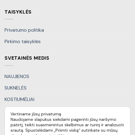
TAISYKLĖS
Privatumo politika
Pirkimo taisyklės
SVETAINĖS MEDIS
NAUJIENOS
SUKNELĖS
KOSTIUMĖLIAI
KITI DRABUŽIAI
Vertiname jūsų privatumą
Naudojame slapukus siekdami pagerinti jūsų naršymo
DOVANŲ KUPONAI
patirtį, teikti suasmenintus skelbimus ar turinį ir analizuoti
srautą. Spustelėdami „Priimti viską“ sutinkate su mūsų
SPECIALŪS PASIŪLYMAI