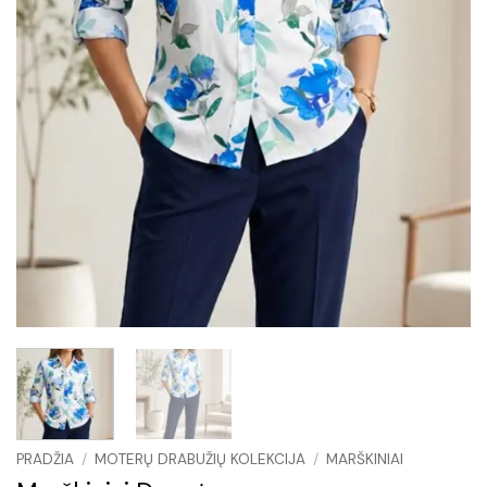
PRADŽIA
/
MOTERŲ DRABUŽIŲ KOLEKCIJA
/
MARŠKINIAI