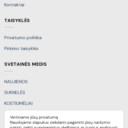
Kontaktai
TAISYKLĖS
Privatumo politika
Pirkimo taisyklės
SVETAINĖS MEDIS
NAUJIENOS
SUKNELĖS
KOSTIUMĖLIAI
KITI DRABUŽIAI
Vertiname jūsų privatumą
Naudojame slapukus siekdami pagerinti jūsų naršymo
DOVANŲ KUPONAI
patirtį, teikti suasmenintus skelbimus ar turinį ir analizuoti