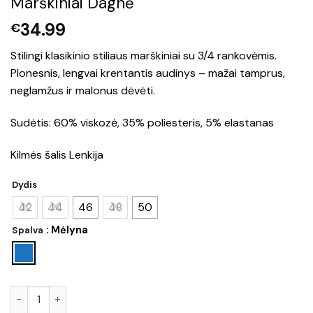
Marškiniai Dagnė
34.99
€
Stilingi klasikinio stiliaus marškiniai su 3/4 rankovėmis.
Plonesnis, lengvai krentantis audinys – mažai tamprus,
neglamžus ir malonus dėvėti.
Sudėtis: 60% viskozė, 35% poliesteris, 5% elastanas
Kilmės šalis Lenkija
Dydis
42
44
46
48
50
: Mėlyna
Spalva
produkto kiekis: Marškiniai Dagnė