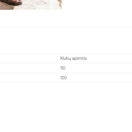
Klubų apimtis
110
120