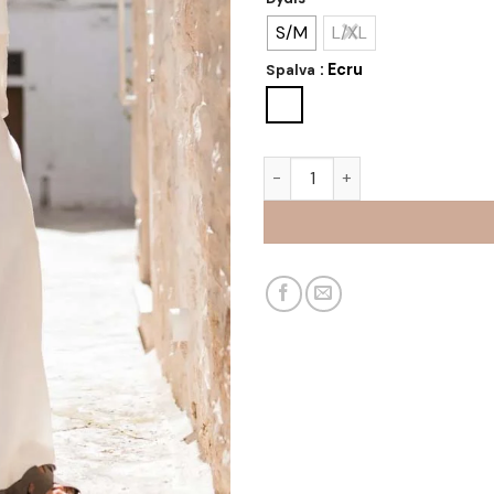
S/M
L/XL
: Ecru
Spalva
produkto kiekis: Kostiumėlis