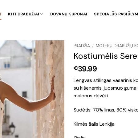
I
KITI DRABUŽIAI
DOVANŲ KUPONAI
SPECIALŪS PASIŪLYM
PRADŽIA
/
MOTERŲ DRABUŽIŲ K
Kostiumėlis Ser
39.99
€
Lengvas stilingas vasarinis ko
su kišenėmis, juosmuo guma. 
malonus dėvėti
Sudėtis: 70% linas, 30% visk
Kilmės šalis Lenkija
Dydis