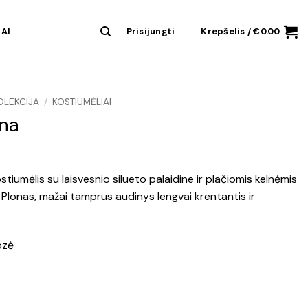
AI
Prisijungti
Krepšelis /
€
0.00
OLEKCIJA
/
KOSTIUMĖLIAI
ena
stiumėlis su laisvesnio silueto palaidine ir plačiomis kelnėmis
Plonas, mažai tamprus audinys lengvai krentantis ir
ozė