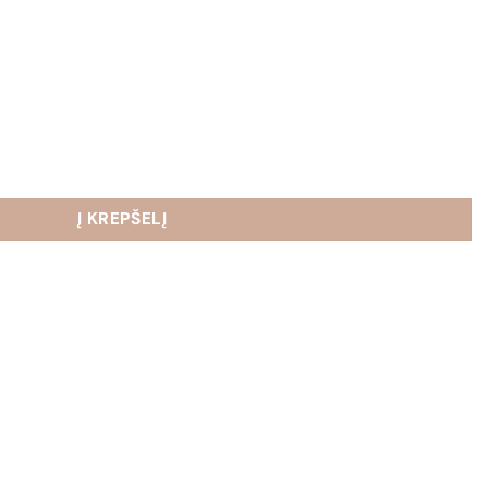
 Serena
Į KREPŠELĮ