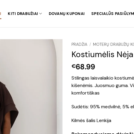
I
KITI DRABUŽIAI
DOVANŲ KUPONAI
SPECIALŪS PASIŪLYM
PRADŽIA
/
MOTERŲ DRABUŽIŲ K
Kostiumėlis Nėja
68.99
€
Stilingas laisvalaikio kostiumė
kišenėmis. Juosmuo guma. Vid
komfortiškas
Sudėtis: 95% medvilnė, 5% e
Kilmės šalis Lenkija