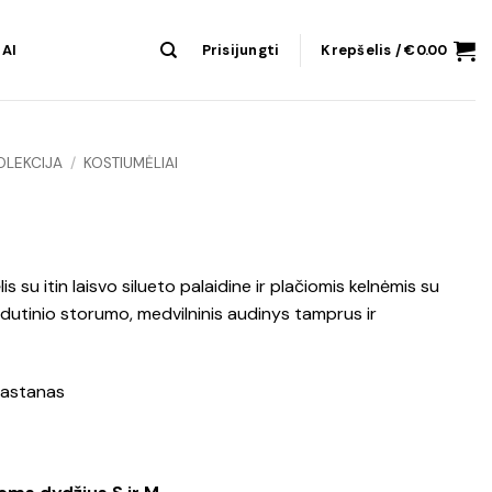
AI
Prisijungti
Krepšelis /
€
0.00
OLEKCIJA
/
KOSTIUMĖLIAI
lis su itin laisvo silueto palaidine ir plačiomis kelnėmis su
utinio storumo, medvilninis audinys tamprus ir
lastanas