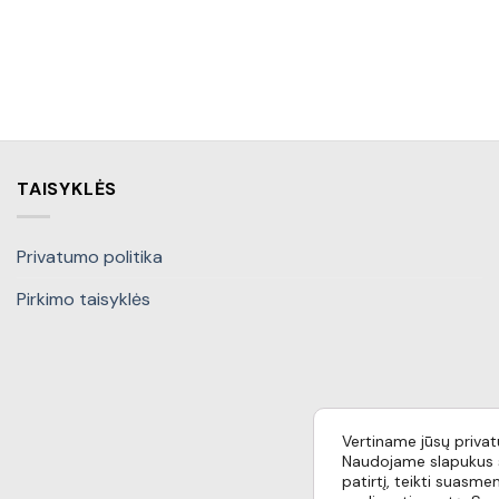
TAISYKLĖS
Privatumo politika
Pirkimo taisyklės
Vertiname jūsų priva
Naudojame slapukus s
patirtį, teikti suasmen