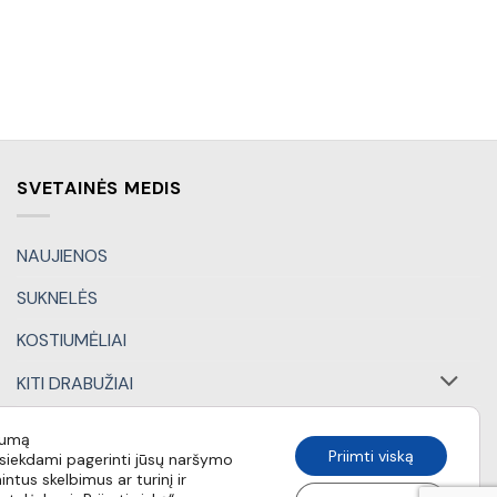
SVETAINĖS MEDIS
NAUJIENOS
SUKNELĖS
KOSTIUMĖLIAI
KITI DRABUŽIAI
DOVANŲ KUPONAI
tumą
Priimti viską
iekdami pagerinti jūsų naršymo
SPECIALŪS PASIŪLYMAI
intus skelbimus ar turinį ir