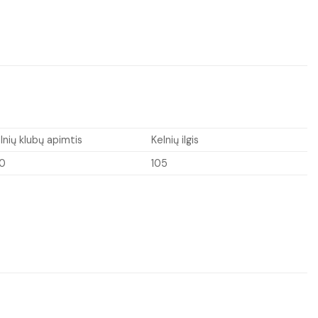
lnių klubų apimtis
Kelnių ilgis
00
105