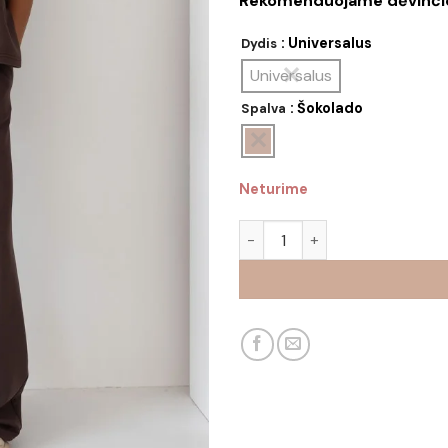
Rekomenduojame dėvinčio
: Universalus
Dydis
Universalus
: Šokolado
Spalva
Neturime
produkto kiekis: Kostiumėlis