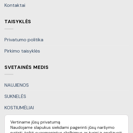
Kontaktai
TAISYKLĖS
Privatumo politika
Pirkimo taisyklės
SVETAINĖS MEDIS
NAUJIENOS
SUKNELĖS
KOSTIUMĖLIAI
KITI DRABUŽIAI
Vertiname jūsų privatumą
Naudojame slapukus siekdami pagerinti jūsų naršymo
DOVANŲ KUPONAI
patirtį, teikti suasmenintus skelbimus ar turinį ir analizuoti