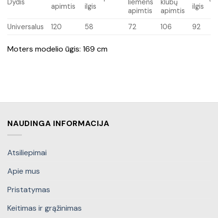
Dydis
liemens
klubų
apimtis
ilgis
ilgis
apimtis
apimtis
Universalus
120
58
72
106
92
Moters modelio ūgis: 169 cm
NAUDINGA INFORMACIJA
Atsiliepimai
Apie mus
Pristatymas
Keitimas ir grąžinimas