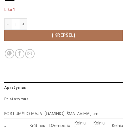
Liko 1
produkto kiekis: Kostiumėlis Maja
Į KREPŠELĮ
Aprašymas
Pristatymas
KOSTIUMĖLIO MAJA (GAMINIO) IŠMATAVIMAI, cm
Kelnių
Kelnių
Krūtinės
Džemperio
Kelnių