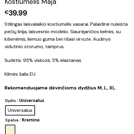
Kostiumėlis Maja
39.99
€
Stilingas laisvalaikio kostiumėlis vasarai. Palaidinė nuleista
pečių linija, laisvesnio modelio. Siaurėjančios kelnės, su
kišenėmis, liemuo guma bei rišasi virvute. Audinys
vidutinio storumo, tamprus.
Sudėtis: 95% viskozė, 5% elastanas
Kilmės šalis EU
Rekomenduojame dėvinčioms dydžius M, L, XL.
: Universalus
Dydis
Universalus
: Kreminė
Spalva