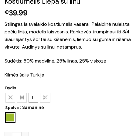
Kostiumėlis Liepa su linu
39.99
€
Stilingas laisvalaikio kostiumėlis vasarai. Palaidinė nuleista
pečių linija, modelis laisvesnis. Rankovės trumpinasi iki 3/4.
Siaurėjantys šortai su kišenėmis, liemuo su guma ir rišama
virvute. Audinys su linu, netamprus.
Sudėtis: 50% medvilnė, 25% linas, 25% viskozė
Kilmės šalis Turkija
Dydis
S
M
L
XL
: Samaninė
Spalva
produkto kiekis: Kostiumėlis Liepa su linu