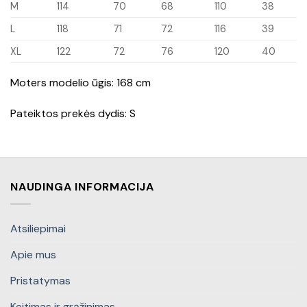
M
114
70
68
110
38
L
118
71
72
116
39
XL
122
72
76
120
40
Moters modelio ūgis: 168 cm
Pateiktos prekės dydis: S
NAUDINGA INFORMACIJA
Atsiliepimai
Apie mus
Pristatymas
Keitimas ir grąžinimas