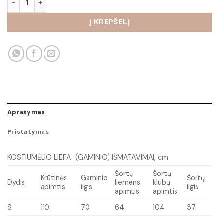
Į KREPŠELĮ
Aprašymas
Pristatymas
KOSTIUMĖLIO LIEPA (GAMINIO) IŠMATAVIMAI, cm
Šortų
Šortų
Krūtinės
Gaminio
Šortų
Dydis
liemens
klubų
apimtis
ilgis
ilgis
apimtis
apimtis
S
110
70
64
104
37