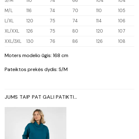
S/M
110
74
66
104
104
M/L
116
74
70
110
105
L/XL
120
75
74
114
106
XL/XXL
126
75
80
120
107
XXL/3XL
130
76
86
126
108
Moters modelio ūgis: 168 cm
Pateiktos prekės dydis: S/M
JUMS TAIP PAT GALI PATIKTI…