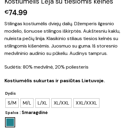
Kostiumėlis Lėja su tiesiomis kelnės
74.99
€
Stilingas kostiumėlis dviejų dalių. Džemperis ilgesnio
modelio, šonuose stilingos iškirptės. Aukštesniu kaklu,
nuleista pečių linija. Klasikinio stiliaus tiesios kelnės su
stilingomis kišenėmis. Juosmuo su guma. Iš storesnio
medvilninio audinio su pūkeliu. Audinys tamprus.
Sudėtis: 80% medvilnė, 20% poliesteris
Kostiumėlis sukurtas ir pasiūtas Lietuvoje.
Dydis
S/M
M/L
L/XL
XL/XXL
XXL/XXXL
: Smaragdinė
Spalva