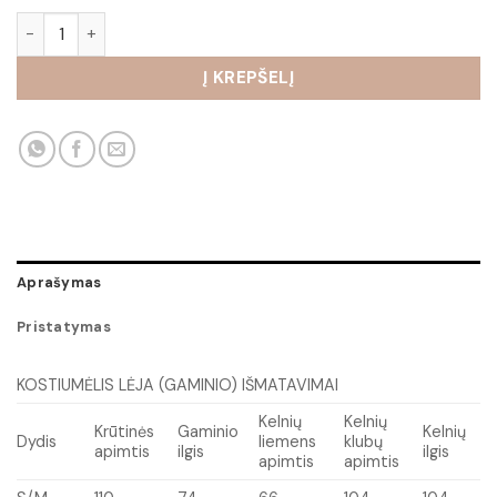
produkto kiekis: Kostiumėlis Lėja su tiesiomis kelnės
Į KREPŠELĮ
Aprašymas
Pristatymas
KOSTIUMĖLIS LĖJA (GAMINIO) IŠMATAVIMAI
Kelnių
Kelnių
Krūtinės
Gaminio
Kelnių
Dydis
liemens
klubų
apimtis
ilgis
ilgis
apimtis
apimtis