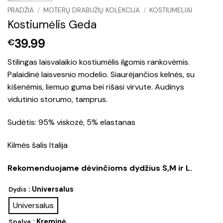
PRADŽIA
/
MOTERŲ DRABUŽIŲ KOLEKCIJA
/
KOSTIUMĖLIAI
Kostiumėlis Geda
39.99
€
Stilingas laisvalaikio kostiumėlis ilgomis rankovėmis.
Palaidinė laisvesnio modelio. Siaurėjančios kelnės, su
kišenėmis, liemuo guma bei rišasi virvute. Audinys
vidutinio storumo, tamprus.
Sudėtis: 95% viskozė, 5% elastanas
Kilmės šalis Italija
Rekomenduojame dėvinčioms dydžius S,M ir L.
: Universalus
Dydis
Universalus
: Kreminė
Spalva