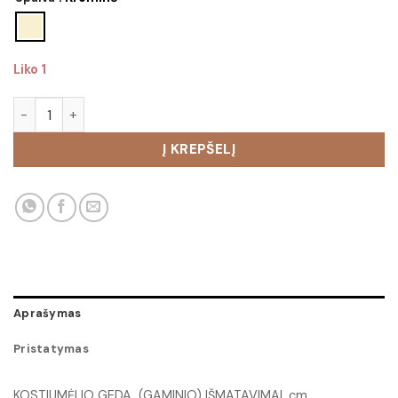
Liko 1
produkto kiekis: Kostiumėlis Geda
Į KREPŠELĮ
Aprašymas
Pristatymas
KOSTIUMĖLIO GEDA (GAMINIO) IŠMATAVIMAI, cm