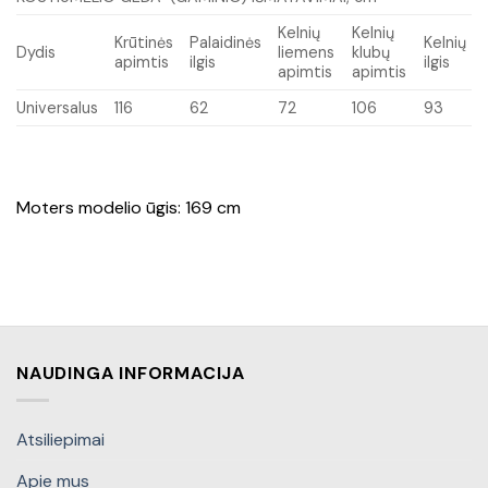
Kelnių
Kelnių
Krūtinės
Palaidinės
Kelnių
Dydis
liemens
klubų
apimtis
ilgis
ilgis
apimtis
apimtis
Universalus
116
62
72
106
93
Moters modelio ūgis: 169 cm
NAUDINGA INFORMACIJA
Atsiliepimai
Apie mus