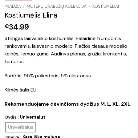
PRADŽIA
/
MOTERŲ DRABUŽIŲ KOLEKCIJA
/
KOSTIUMĖLIAI
Kostiumėlis Elina
34.99
€
Stilingas laisvalaikio kostiumėlis. Palaidinė trumpomis
rankovėmis, laisvesnio modelio. Plačios tiesaus modelio
kelnės, liemuo guma. Audinys plonas, gražiai krentantis,
tamprus.
Sudėtis: 95% poliesteris, 5% elastanas
Kilmės šalis EU
Rekomenduojame dėvinčioms dydžius M, L, XL, 2XL.
: Universalus
Dydis
Universalus
: Karališka mėlyna
Spalva