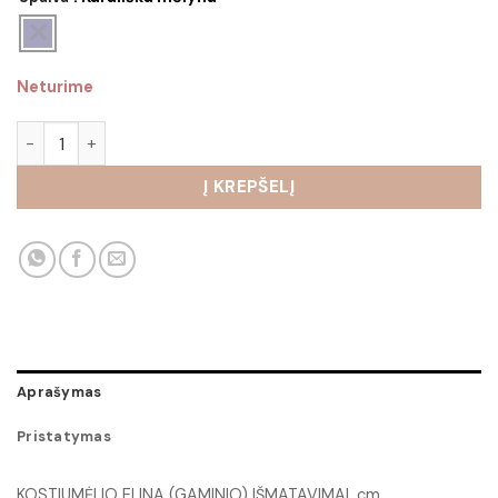
Neturime
produkto kiekis: Kostiumėlis Elina
Į KREPŠELĮ
Aprašymas
Pristatymas
KOSTIUMĖLIO ELINA (GAMINIO) IŠMATAVIMAI, cm