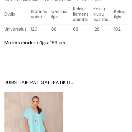
Kelnių
Kelnių
Krūtinės
Gaminio
Kelnių
Dydis
liemens
klubų
apimtis
ilgis
ilgis
apimtis
apimtis
Universalus
120
68
68
128
102
Moters modelio ūgis: 169 cm
JUMS TAIP PAT GALI PATIKTI…