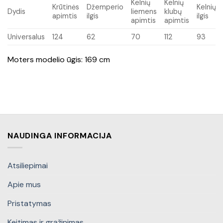
Kelnių
Kelnių
Krūtinės
Džemperio
Kelnių
Dydis
liemens
klubų
apimtis
ilgis
ilgis
apimtis
apimtis
Universalus
124
62
70
112
93
Moters modelio ūgis: 169 cm
NAUDINGA INFORMACIJA
Atsiliepimai
Apie mus
Pristatymas
Keitimas ir grąžinimas