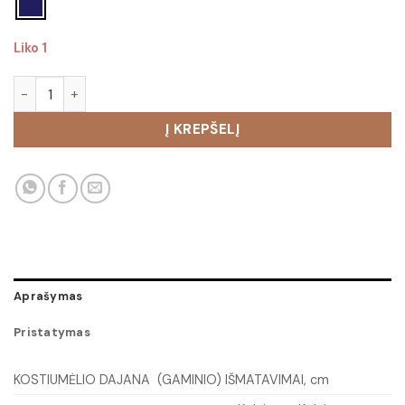
Liko 1
produkto kiekis: Kostiumėlis Dajana
Į KREPŠELĮ
Aprašymas
Pristatymas
KOSTIUMĖLIO DAJANA (GAMINIO) IŠMATAVIMAI, cm