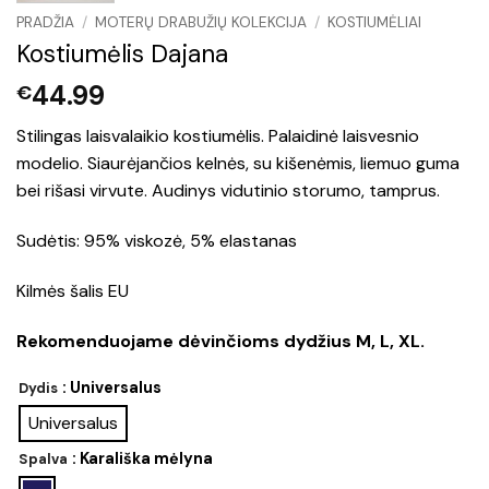
PRADŽIA
/
MOTERŲ DRABUŽIŲ KOLEKCIJA
/
KOSTIUMĖLIAI
Kostiumėlis Dajana
44.99
€
Stilingas laisvalaikio kostiumėlis. Palaidinė laisvesnio
modelio. Siaurėjančios kelnės, su kišenėmis, liemuo guma
bei rišasi virvute. Audinys vidutinio storumo, tamprus.
Sudėtis: 95% viskozė, 5% elastanas
Kilmės šalis EU
Rekomenduojame dėvinčioms dydžius M, L, XL.
: Universalus
Dydis
Universalus
: Karališka mėlyna
Spalva