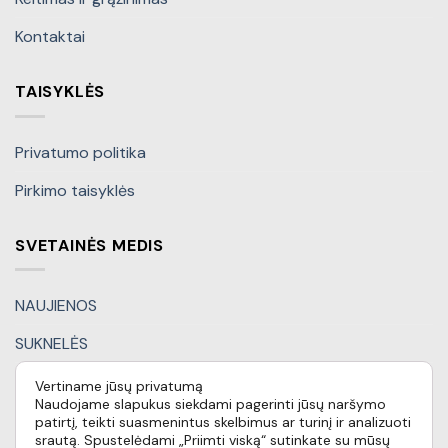
Kontaktai
TAISYKLĖS
Privatumo politika
Pirkimo taisyklės
SVETAINĖS MEDIS
NAUJIENOS
SUKNELĖS
KOSTIUMĖLIAI
Vertiname jūsų privatumą
Naudojame slapukus siekdami pagerinti jūsų naršymo
KITI DRABUŽIAI
patirtį, teikti suasmenintus skelbimus ar turinį ir analizuoti
srautą. Spustelėdami „Priimti viską“ sutinkate su mūsų