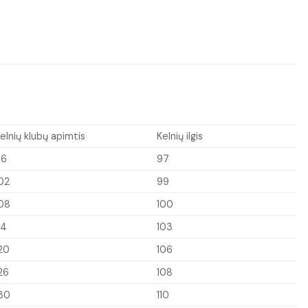
elnių klubų apimtis
Kelnių ilgis
96
97
02
99
08
100
14
103
20
106
26
108
30
110