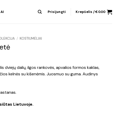
AI
Prisijungti
Krepšelis /
€
0.00
OLEKCIJA
/
KOSTIUMĖLIAI
etė
lis dviejų dalių, ilgos rankovės, apvalios formos kaklas,
jančios kelnės su kišenėmis. Juosmuo su guma. Audinys
lastanas.
siūtas Lietuvoje.