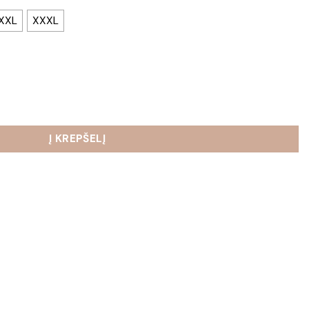
XXL
XXXL
 Agnietė
Į KREPŠELĮ