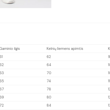
Gaminio ilgis
Kelnių liemens apimtis
K
61
62
62
64
1
63
70
1
65
74
1
67
78
1
69
80
1
72
84
1