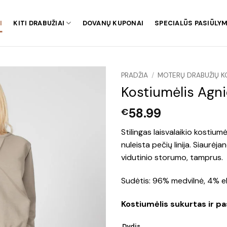
I
KITI DRABUŽIAI
DOVANŲ KUPONAI
SPECIALŪS PASIŪLYM
PRADŽIA
/
MOTERŲ DRABUŽIŲ K
Kostiumėlis Agni
58.99
€
Stilingas laisvalaikio kostiumė
nuleista pečių linija. Siaurė
vidutinio storumo, tamprus.
Sudėtis: 96% medvilnė, 4% e
Kostiumėlis sukurtas ir pa
Dydis