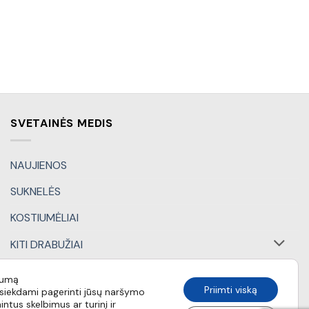
SVETAINĖS MEDIS
NAUJIENOS
SUKNELĖS
KOSTIUMĖLIAI
KITI DRABUŽIAI
DOVANŲ KUPONAI
tumą
Priimti viską
iekdami pagerinti jūsų naršymo
SPECIALŪS PASIŪLYMAI
intus skelbimus ar turinį ir