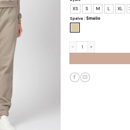
XS
S
M
L
XL
: Smėlio
Spalva
produkto kiekis: Kostiumėlis