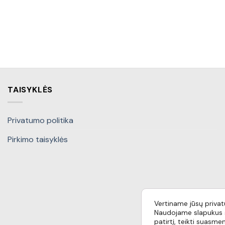
TAISYKLĖS
Privatumo politika
Pirkimo taisyklės
Vertiname jūsų priva
Naudojame slapukus s
patirtį, teikti suasmen