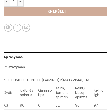
Į KREPŠELĮ
Aprašymas
Pristatymas
KOSTIUMĖLIS AGNIETĖ (GAMINIO) IŠMATAVIMAI, CM
Kelnių
Kelnių
Krūtinės
Gaminio
Kelnių
Dydis
liemens
klubų
apimtis
ilgis
ilgis
apimtis
apimtis
XS
96
61
62
96
97