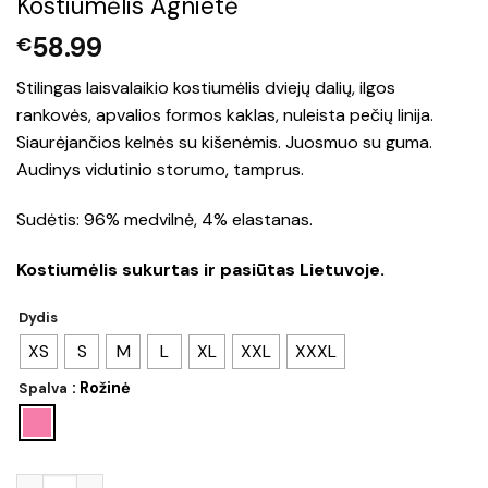
Kostiumėlis Agnietė
58.99
€
Stilingas laisvalaikio kostiumėlis dviejų dalių, ilgos
rankovės, apvalios formos kaklas, nuleista pečių linija.
Siaurėjančios kelnės su kišenėmis. Juosmuo su guma.
Audinys vidutinio storumo, tamprus.
Sudėtis: 96% medvilnė, 4% elastanas.
Kostiumėlis sukurtas ir pasiūtas Lietuvoje.
Dydis
XS
S
M
L
XL
XXL
XXXL
: Rožinė
Spalva
produkto kiekis: Kostiumėlis Agnietė