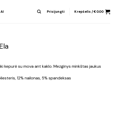
AI
Prisijungti
Krepšelis /
€
0.00
Ela
r jauki kepurė su mova ant kaklo. Mezginys minkštas jaukus
liesteris, 12% nailonas, 5% spandeksas