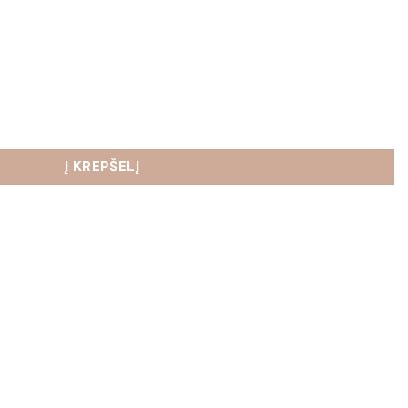
ova Ela
Į KREPŠELĮ