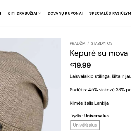
I
KITI DRABUŽIAI
DOVANŲ KUPONAI
SPECIALŪS PASIŪLYM
PRADŽIA
/
STABDYTOS
Kepurė su mova 
19.99
€
Laisvalaikio stilinga, šilta i
Sudėtis: 45% viskozė 38% po
Kilmės šalis Lenkija
: Universalus
Dydis
Universalus