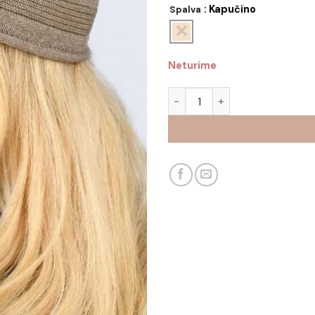
: Kapučino
Spalva
Neturime
produkto kiekis: Kepurė su m