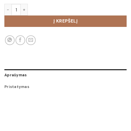
produkto kiekis: Kepurė su mova Aida
Į KREPŠELĮ
Aprašymas
Pristatymas