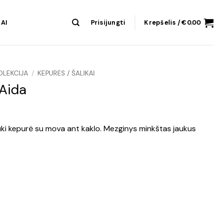
AI
Prisijungti
Krepšelis /
€
0.00
OLEKCIJA
/
KEPURĖS / ŠALIKAI
Aida
r jauki kepurė su mova ant kaklo. Mezginys minkštas jaukus