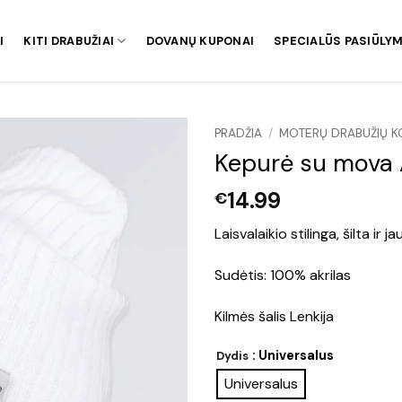
I
KITI DRABUŽIAI
DOVANŲ KUPONAI
SPECIALŪS PASIŪLYM
PRADŽIA
/
MOTERŲ DRABUŽIŲ K
Kepurė su mova 
14.99
€
Laisvalaikio stilinga, šilta i
Sudėtis: 100% akrilas
Kilmės šalis Lenkija
: Universalus
Dydis
Universalus