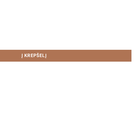
ova Aida
Į KREPŠELĮ