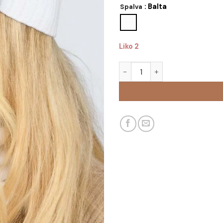
: Balta
Spalva
Liko 2
produkto kiekis: Kepurė su m