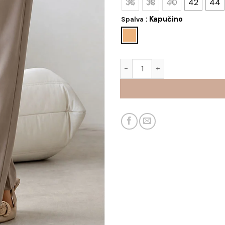
36
38
40
42
44
: Kapučino
Spalva
produkto kiekis: Kelnės Atėn