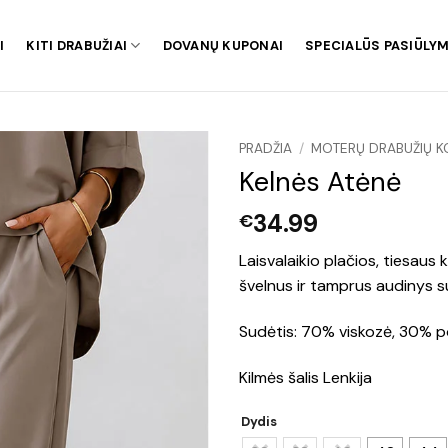
I
KITI DRABUŽIAI
DOVANŲ KUPONAI
SPECIALŪS PASIŪLYM
PRADŽIA
/
MOTERŲ DRABUŽIŲ K
Kelnės Atėnė
34.99
€
Laisvalaikio plačios, tiesaus
švelnus ir tamprus audinys s
Sudėtis: 70% viskozė, 30% po
Kilmės šalis Lenkija
Dydis