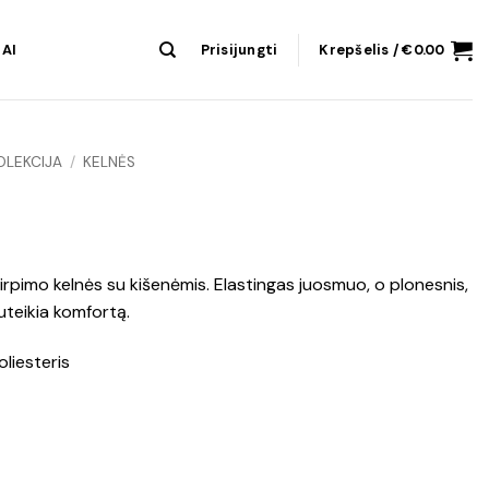
AI
Prisijungti
Krepšelis /
€
0.00
OLEKCIJA
/
KELNĖS
 kirpimo kelnės su kišenėmis. Elastingas juosmuo, o plonesnis,
uteikia komfortą.
liesteris