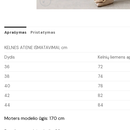
Aprašymas
Pristatymas
KELNĖS ATĖNĖ IŠMATAVIMAI, cm
Dydis
Kelnių liemens a
36
72
38
74
40
78
42
82
44
84
Moters modelio ūgis: 170 cm