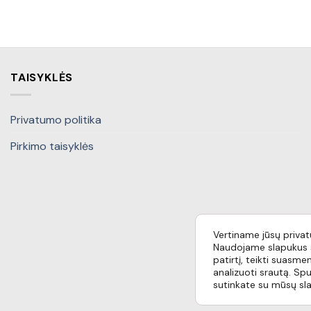
TAISYKLĖS
Privatumo politika
Pirkimo taisyklės
Vertiname jūsų priva
Naudojame slapukus s
patirtį, teikti suasmen
analizuoti srautą. Spu
sutinkate su mūsų sl