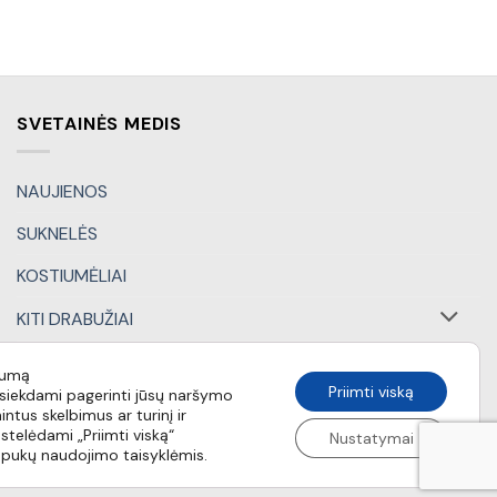
SVETAINĖS MEDIS
NAUJIENOS
SUKNELĖS
KOSTIUMĖLIAI
KITI DRABUŽIAI
DOVANŲ KUPONAI
tumą
Priimti viską
iekdami pagerinti jūsų naršymo
SPECIALŪS PASIŪLYMAI
intus skelbimus ar turinį ir
stelėdami „Priimti viską“
Nustatymai
apukų naudojimo taisyklėmis.