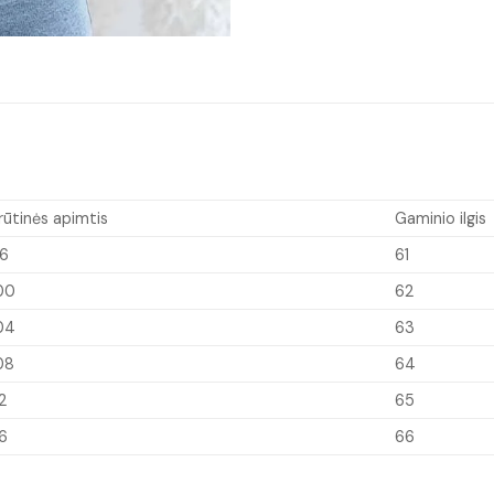
rūtinės apimtis
Gaminio ilgis
6
61
00
62
04
63
08
64
12
65
16
66