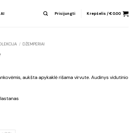
AI
Prisijungti
Krepšelis /
€
0.00
OLEKCIJA
/
DŽEMPERIAI
ė
ankovėmis, aukšta apykaklė rišama virvute. Audinys vidutinio
elastanas