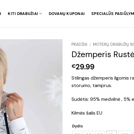
I
KITI DRABUŽIAI
DOVANŲ KUPONAI
SPECIALŪS PASIŪLYM
PRADŽIA
/
MOTERŲ DRABUŽIŲ K
Džemperis Rust
29.99
€
Stilingas džemperis ilgomis r
storumo, tamprus.
Sudėtis: 95% medvilnė , 5% 
Kilmės šalis EU
Dydis