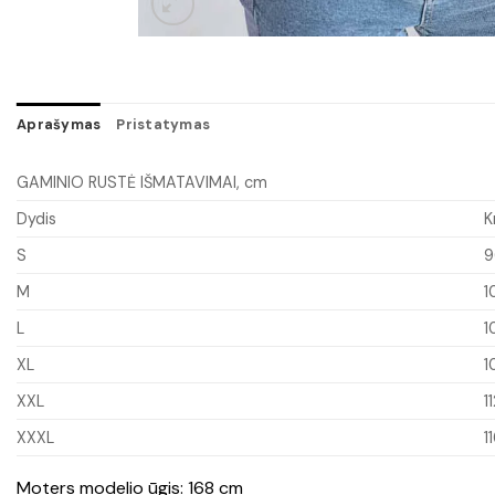
Aprašymas
Pristatymas
GAMINIO RUSTĖ IŠMATAVIMAI, cm
Dydis
K
S
9
M
1
L
1
XL
1
XXL
1
XXXL
1
Moters modelio ūgis: 168 cm