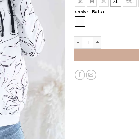
S
M
L
XL
XXL
: Balta
Spalva
produkto kiekis: Džemperis 