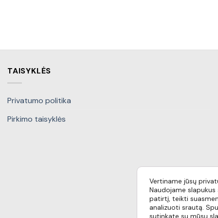
TAISYKLĖS
Privatumo politika
Pirkimo taisyklės
Vertiname jūsų priva
Naudojame slapukus s
patirtį, teikti suasmen
analizuoti srautą. Spu
sutinkate su mūsų sl