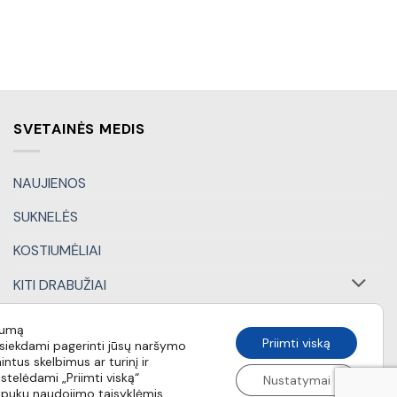
SVETAINĖS MEDIS
NAUJIENOS
SUKNELĖS
KOSTIUMĖLIAI
KITI DRABUŽIAI
DOVANŲ KUPONAI
tumą
Priimti viską
iekdami pagerinti jūsų naršymo
SPECIALŪS PASIŪLYMAI
intus skelbimus ar turinį ir
stelėdami „Priimti viską“
Nustatymai
apukų naudojimo taisyklėmis.