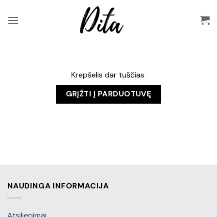
Skip
to
content
Krepšelis dar tuščias.
GRĮŽTI Į PARDUOTUVĘ
NAUDINGA INFORMACIJA
Atsiliepimai